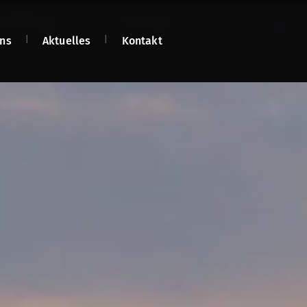
ns
Aktuelles
Kontakt
n
n
net