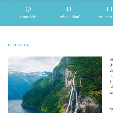
Übersicht
Reiseverlauf
Termine &
HURTIGRUTEN
G
„
d
le
En
G
wi
*