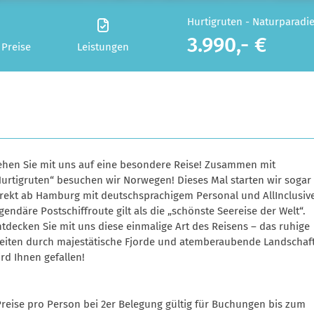
Hurtigruten - Naturparad
3.990,- €
 Preise
Leistungen
ehen Sie mit uns auf eine besondere Reise! Zusammen mit
Hurtigruten“ besuchen wir Norwegen! Dieses Mal starten wir sogar
irekt ab Hamburg mit deutschsprachigem Personal und AllInclusive
gendäre Postschiffroute gilt als die „schönste Seereise der Welt“.
tdecken Sie mit uns diese einmalige Art des Reisens – das ruhige
leiten durch majestätische Fjorde und atemberaubende Landschaf
rd Ihnen gefallen!
Preise pro Person bei 2er Belegung gültig für Buchungen bis zum