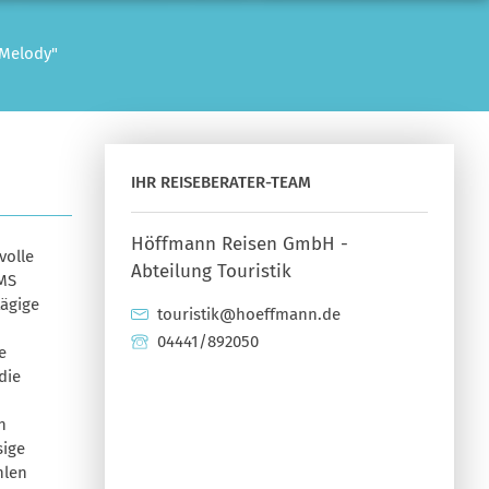
 Melody"
IHR REISEBERATER-TEAM
Höffmann Reisen GmbH -
volle
Abteilung Touristik
„MS
tägige
touristik@hoeffmann.de
04441/892050
e
die
n
sige
hlen