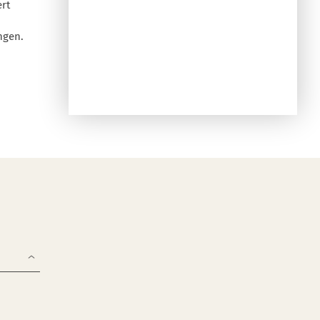
ert
ngen.