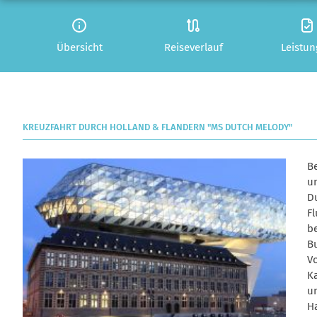
Übersicht
Reiseverlauf
Leistu
KREUZFAHRT DURCH HOLLAND & FLANDERN "MS DUTCH MELODY"
B
u
D
Fl
be
Bu
Vo
K
u
H