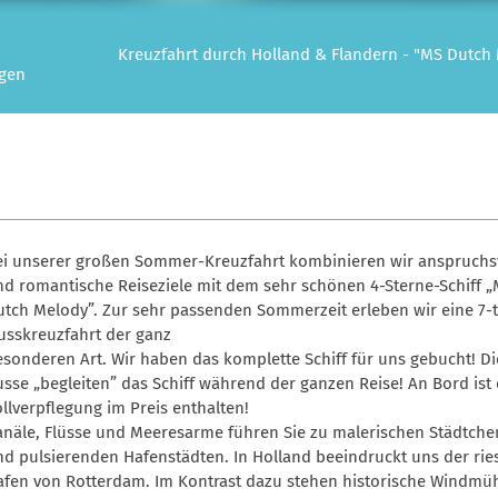
Kreuzfahrt durch Holland & Flandern - "MS Dutch
ngen
ei unserer großen Sommer-Kreuzfahrt kombinieren wir anspruchs
nd romantische Reiseziele mit dem sehr schönen 4-Sterne-Schiff 
utch Melody”. Zur sehr passenden Sommerzeit erleben wir eine 7-
usskreuzfahrt der ganz
sonderen Art. Wir haben das komplette Schiff für uns gebucht! Di
sse „begleiten” das Schiff während der ganzen Reise! An Bord ist 
llverpflegung im Preis enthalten!
anäle, Flüsse und Meeresarme führen Sie zu malerischen Städtche
nd pulsierenden Hafenstädten. In Holland beeindruckt uns der rie
afen von Rotterdam. Im Kontrast dazu stehen historische Windmü