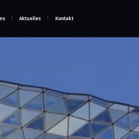
ns
Aktuelles
Kontakt
n
n
net