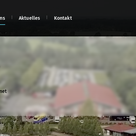
ns
Aktuelles
Kontakt
n
n
net