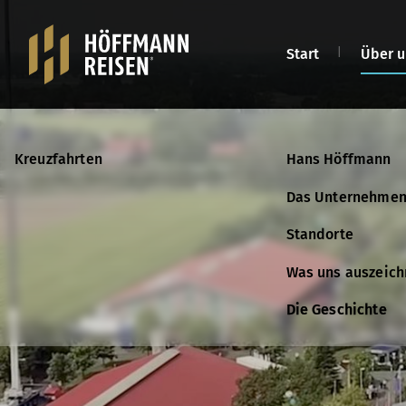
Start
Über u
Kreuzfahrten
Kreuzfahrten
Hans Höffmann
Kontakt
Das Unternehme
Katalog anforder
Standorte
Was uns auszeich
Die Geschichte