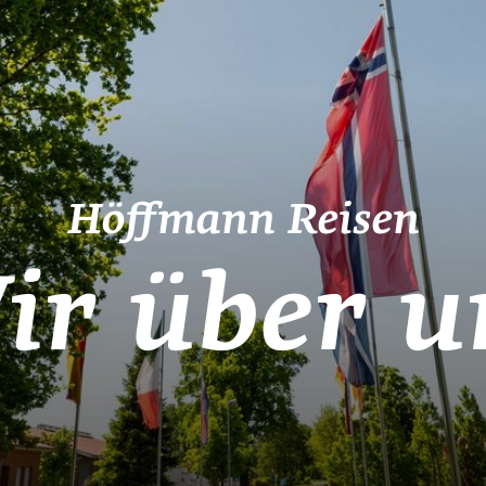
Höffmann Reisen
ir über u