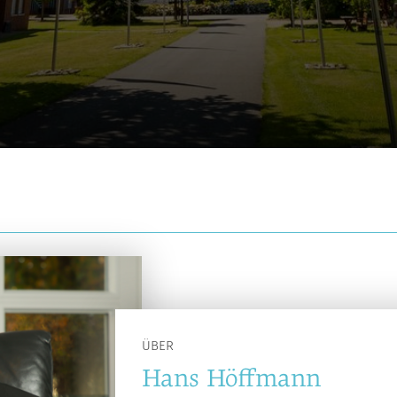
ÜBER
Hans Höffmann