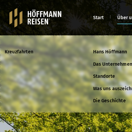
Start
Über u
Kreuzfahrten
Kreuzfahrten
Hans Höffmann
Kontakt
Das Unternehme
Katalog anforder
Standorte
Was uns auszeich
Die Geschichte